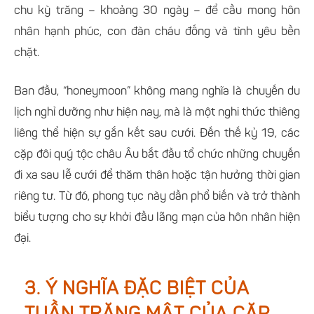
chu kỳ trăng – khoảng 30 ngày – để cầu mong hôn
nhân hạnh phúc, con đàn cháu đống và tình yêu bền
chặt.
Ban đầu, “honeymoon” không mang nghĩa là chuyến du
lịch nghỉ dưỡng như hiện nay, mà là một nghi thức thiêng
liêng thể hiện sự gắn kết sau cưới. Đến thế kỷ 19, các
cặp đôi quý tộc châu Âu bắt đầu tổ chức những chuyến
đi xa sau lễ cưới để thăm thân hoặc tận hưởng thời gian
riêng tư. Từ đó, phong tục này dần phổ biến và trở thành
biểu tượng cho sự khởi đầu lãng mạn của hôn nhân hiện
đại.
3. Ý NGHĨA ĐẶC BIỆT CỦA