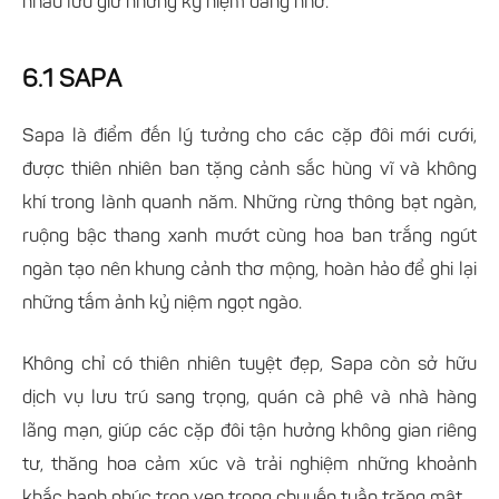
nhau lưu giữ những kỷ niệm đáng nhớ.
6.1 SAPA
Sapa là điểm đến lý tưởng cho các cặp đôi mới cưới,
được thiên nhiên ban tặng cảnh sắc hùng vĩ và không
khí trong lành quanh năm. Những rừng thông bạt ngàn,
ruộng bậc thang xanh mướt cùng hoa ban trắng ngút
ngàn tạo nên khung cảnh thơ mộng, hoàn hảo để ghi lại
những tấm ảnh kỷ niệm ngọt ngào.
Không chỉ có thiên nhiên tuyệt đẹp, Sapa còn sở hữu
dịch vụ lưu trú sang trọng, quán cà phê và nhà hàng
lãng mạn, giúp các cặp đôi tận hưởng không gian riêng
tư, thăng hoa cảm xúc và trải nghiệm những khoảnh
khắc hạnh phúc trọn vẹn trong chuyến tuần trăng mật.