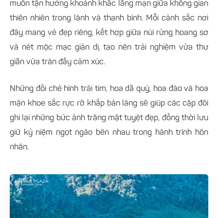
muốn tận hưởng khoảnh khắc lãng mạn giữa không gian
thiên nhiên trong lành và thanh bình. Mỗi cảnh sắc nơi
đây mang vẻ đẹp riêng, kết hợp giữa núi rừng hoang sơ
và nét mộc mạc giản dị, tạo nên trải nghiệm vừa thư
giãn vừa tràn đầy cảm xúc.
Những đồi chè hình trái tim, hoa dã quỳ, hoa đào và hoa
mận khoe sắc rực rỡ khắp bản làng sẽ giúp các cặp đôi
ghi lại những bức ảnh trăng mật tuyệt đẹp, đồng thời lưu
giữ kỷ niệm ngọt ngào bên nhau trong hành trình hôn
nhân.