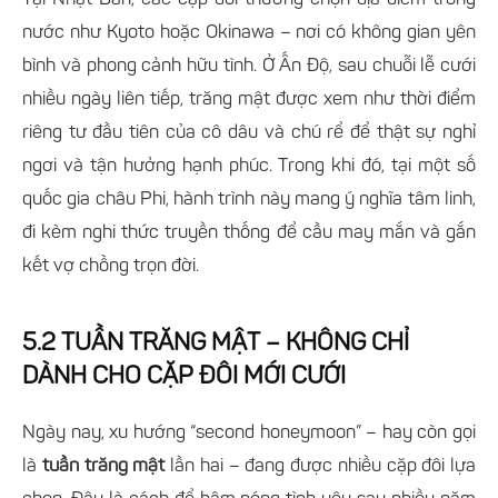
nước như Kyoto hoặc Okinawa – nơi có không gian yên
bình và phong cảnh hữu tình. Ở Ấn Độ, sau chuỗi lễ cưới
nhiều ngày liên tiếp, trăng mật được xem như thời điểm
riêng tư đầu tiên của cô dâu và chú rể để thật sự nghỉ
ngơi và tận hưởng hạnh phúc. Trong khi đó, tại một số
quốc gia châu Phi, hành trình này mang ý nghĩa tâm linh,
đi kèm nghi thức truyền thống để cầu may mắn và gắn
kết vợ chồng trọn đời.
5.2 TUẦN TRĂNG MẬT – KHÔNG CHỈ
DÀNH CHO CẶP ĐÔI MỚI CƯỚI
Ngày nay, xu hướng “second honeymoon” – hay còn gọi
là
tuần trăng mật
lần hai – đang được nhiều cặp đôi lựa