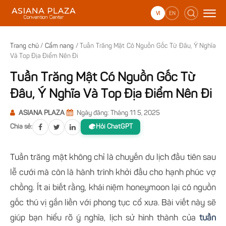
Bỏ
qua
VI
EN
nội
dung
Trang chủ
/
Cẩm nang
/
Tuần Trăng Mật Có Nguồn Gốc Từ Đâu, Ý Nghĩa
Và Top Địa Điểm Nên Đi
Tuần Trăng Mật Có Nguồn Gốc Từ
Đâu, Ý Nghĩa Và Top Địa Điểm Nên Đi
ASIANA PLAZA
•
Ngày đăng: Tháng 11 5, 2025
Chia sẻ:
Hỏi ChatGPT
Tuần trăng mật không chỉ là chuyến du lịch đầu tiên sau
lễ cưới mà còn là hành trình khởi đầu cho hạnh phúc vợ
chồng. Ít ai biết rằng, khái niệm honeymoon lại có nguồn
gốc thú vị gắn liền với phong tục cổ xưa. Bài viết này sẽ
giúp bạn hiểu rõ ý nghĩa, lịch sử hình thành của
tuần