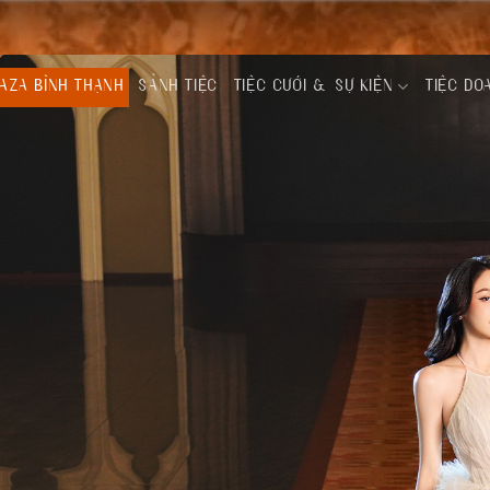
AZA BÌNH THẠNH
SẢNH TIỆC
TIỆC CƯỚI & SỰ KIỆN
TIỆC DO