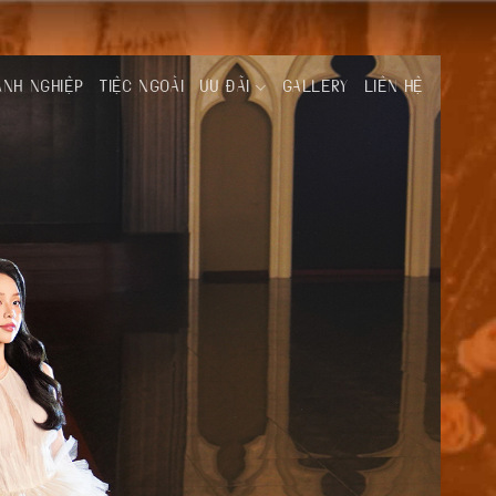
ANH NGHIỆP
TIỆC NGOÀI
ƯU ĐÃI
GALLERY
LIÊN HỆ