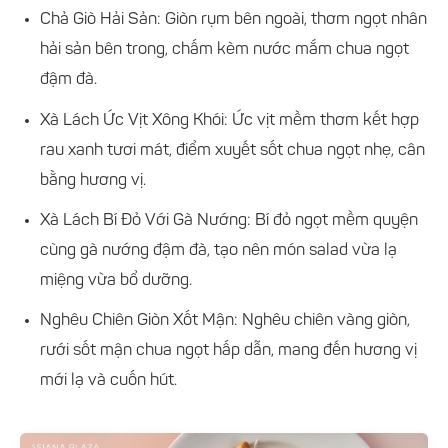
Chả Giò Hải Sản: Giòn rụm bên ngoài, thơm ngọt nhân
hải sản bên trong, chấm kèm nước mắm chua ngọt
đậm đà.
Xà Lách Ức Vịt Xông Khói: Ức vịt mềm thơm kết hợp
rau xanh tươi mát, điểm xuyết sốt chua ngọt nhẹ, cân
bằng hương vị.
Xà Lách Bí Đỏ Với Gà Nướng: Bí đỏ ngọt mềm quyện
cùng gà nướng đậm đà, tạo nên món salad vừa lạ
miệng vừa bổ dưỡng.
Nghêu Chiên Giòn Xốt Mận: Nghêu chiên vàng giòn,
rưới sốt mận chua ngọt hấp dẫn, mang đến hương vị
mới lạ và cuốn hút.