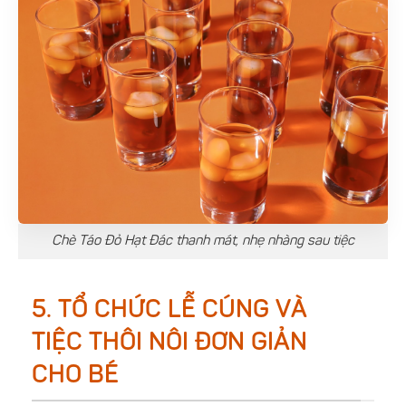
Chè Táo Đỏ Hạt Đác thanh mát, nhẹ nhàng sau tiệc
5. TỔ CHỨC LỄ CÚNG VÀ
TIỆC THÔI NÔI ĐƠN GIẢN
CHO BÉ