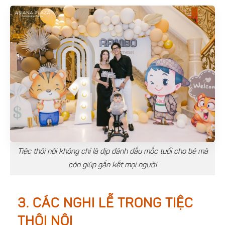
Tiệc thôi nôi không chỉ là dịp đánh dấu mốc tuổi cho bé mà
còn giúp gắn kết mọi người
3. CÁC NGHI LỄ TRONG TIỆC
THÔI NÔI