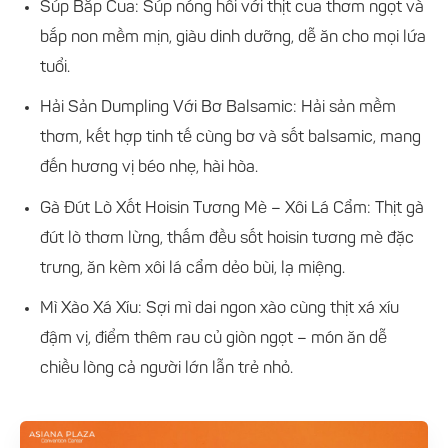
Súp Bắp Cua: Súp nóng hổi với thịt cua thơm ngọt và
bắp non mềm mịn, giàu dinh dưỡng, dễ ăn cho mọi lứa
tuổi.
Hải Sản Dumpling Với Bơ Balsamic: Hải sản mềm
thơm, kết hợp tinh tế cùng bơ và sốt balsamic, mang
đến hương vị béo nhẹ, hài hòa.
Gà Đút Lò Xốt Hoisin Tương Mè – Xôi Lá Cẩm: Thịt gà
đút lò thơm lừng, thấm đều sốt hoisin tương mè đặc
trưng, ăn kèm xôi lá cẩm dẻo bùi, lạ miệng.
Mì Xào Xá Xíu: Sợi mì dai ngon xào cùng thịt xá xíu
đậm vị, điểm thêm rau củ giòn ngọt – món ăn dễ
chiều lòng cả người lớn lẫn trẻ nhỏ.