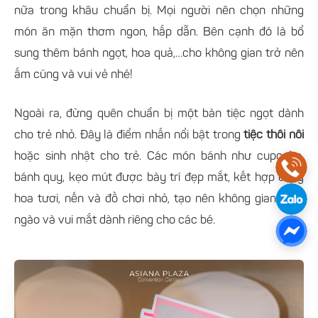
nữa trong khâu chuẩn bị. Mọi người nên chọn những
món ăn mặn thơm ngon, hấp dẫn. Bên cạnh đó là bổ
sung thêm bánh ngọt, hoa quả,…cho không gian trở nên
ấm cúng và vui vẻ nhé!
Ngoài ra, đừng quên chuẩn bị một bàn tiệc ngọt dành
cho trẻ nhỏ. Đây là điểm nhấn nổi bật trong
tiệc thôi nôi
hoặc sinh nhật cho trẻ. Các món bánh như cupcake,
bánh quy, kẹo mút được bày trí đẹp mắt, kết hợp cùng
hoa tươi, nến và đồ chơi nhỏ, tạo nên không gian ngọt
ngào và vui mắt dành riêng cho các bé.