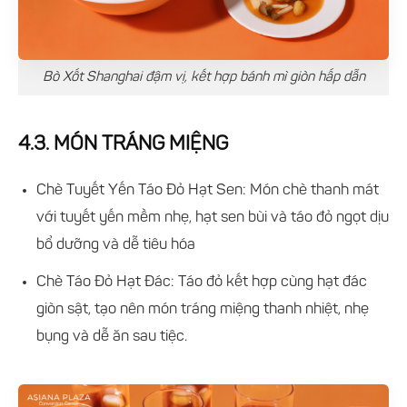
Bò Xốt Shanghai đậm vị, kết hợp bánh mì giòn hấp dẫn
4.3. MÓN TRÁNG MIỆNG
Chè Tuyết Yến Táo Đỏ Hạt Sen: Món chè thanh mát
với tuyết yến mềm nhẹ, hạt sen bùi và táo đỏ ngọt dịu
bổ dưỡng và dễ tiêu hóa
Chè Táo Đỏ Hạt Đác: Táo đỏ kết hợp cùng hạt đác
giòn sật, tạo nên món tráng miệng thanh nhiệt, nhẹ
bụng và dễ ăn sau tiệc.