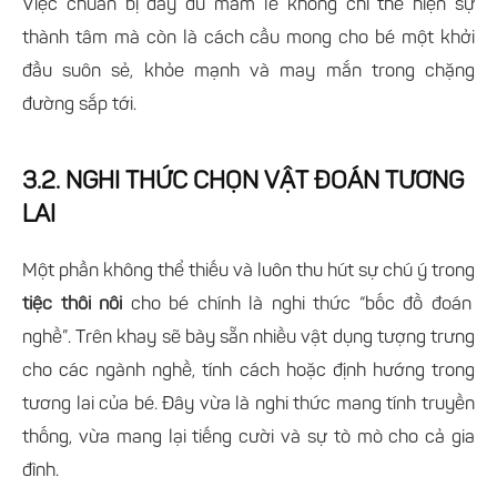
Việc chuẩn bị đầy đủ mâm lễ không chỉ thể hiện sự
thành tâm mà còn là cách cầu mong cho bé một khởi
đầu suôn sẻ, khỏe mạnh và may mắn trong chặng
đường sắp tới.
3.2. NGHI THỨC CHỌN VẬT ĐOÁN TƯƠNG
LAI
Một phần không thể thiếu và luôn thu hút sự chú ý trong
tiệc thôi nôi
cho bé chính là nghi thức “bốc đồ đoán
nghề”. Trên khay sẽ bày sẵn nhiều vật dụng tượng trưng
cho các ngành nghề, tính cách hoặc định hướng trong
tương lai của bé. Đây vừa là nghi thức mang tính truyền
thống, vừa mang lại tiếng cười và sự tò mò cho cả gia
đình.