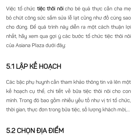
Việc tổ chức
tiệc thôi nôi
cho bé quả thực cần cha mẹ
bỏ chút công sức sắm sửa lễ lạt cũng như đồ cúng sao
cho đúng. Để quá trình này diễn ra một cách thuận lợi
nhất, hãy xem qua gợi ý các bước tổ chức tiệc thôi nôi
của Asiana Plaza dưới đây:
5.1 LẬP KẾ HOẠCH
Các bậc phụ huynh cần tham khảo thông tin và lên một
kế hoạch cụ thể, chi tiết về bữa tiệc thôi nôi cho con
mình. Trong đó bao gồm nhiều yếu tố như vị trí tổ chức,
thời gian, thực đơn trong bữa tiệc, số lượng khách mời,…
5.2 CHỌN ĐỊA ĐIỂM