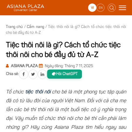
Bỏ
qua
VI
EN
nội
dung
Trang chủ
/
Cẩm nang
/
Tiệc thôi nôi là gì? Cách tổ chức tiệc thôi nôi
cho bé đầy đủ từ A-Z
Tiệc thôi nôi là gì? Cách tổ chức tiệc
thôi nôi cho bé đầy đủ từ A-Z
ASIANA PLAZA
•
Ngày đăng: Tháng 7 11, 2025
Chia sẻ:
Hỏi ChatGPT
Tổ chức
tiệc thôi nôi
cho bé là một phong tục tập quán
đã có từ lâu đời của người Việt Nam. Đối với cả cha mẹ
lẫn các bé thì thôi nôi là một buổi tiệc có ý nghĩa trọng
đại. Vậy muốn tổ chức thôi nôi cho bé thì cần phải làm
những gì? Hãy cùng Asiana Plaza tìm hiểu ngay sau