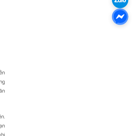
yền
ợng
gân
ền.
hạn
khi