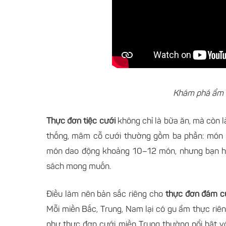
Khám phá ẩm t
Thực đơn tiệc cưới
không chỉ là bữa ăn, mà còn l
thống, mâm cỗ cưới thường gồm ba phần: món kh
món dao động khoảng 10–12 món, nhưng bạn hoà
sách mong muốn.
Điều làm nên bản sắc riêng cho
thực đơn đám c
Mỗi miền Bắc, Trung, Nam lại có gu ẩm thực ri
như thực đơn cưới miền Trung thường nổi bật vớ