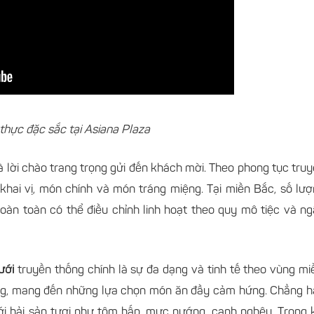
hực đặc sắc tại Asiana Plaza
à lời chào trang trọng gửi đến khách mời. Theo phong tục tru
ai vị, món chính và món tráng miệng. Tại miền Bắc, số lư
n toàn có thể điều chỉnh linh hoạt theo quy mô tiệc và n
ưới
truyền thống chính là sự đa dạng và tinh tế theo vùng mi
êng, mang đến những lựa chọn món ăn đầy cảm hứng. Chẳng 
i hải sản tươi như tôm hấp, mực nướng, canh nghêu. Trong 