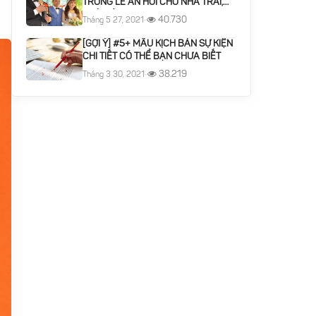
TRONG LỄ ĂN HỎI CHO NHÀ TRAI,
NHÀ GÁI
40.730
Tháng 5 27, 2021
•
[GỢI Ý] #5+ MẪU KỊCH BẢN SỰ KIỆN
CHI TIẾT CÓ THỂ BẠN CHƯA BIẾT
38.219
Tháng 3 30, 2021
•