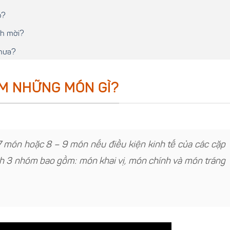
o?
ch mời?
chưa?
ỒM NHỮNG MÓN GÌ?
 món hoặc 8 – 9 món nếu điều kiện kinh tế của các cặp
nh 3 nhóm bao gồm:
món khai vị, món chính và món tráng