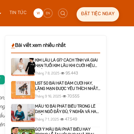
TIN TỨC
VI
EN
ĐẶT TIỆC NGAY
Bài viết xem nhiều nhất
KIM LÂU LÀ GÌ? CÁCH TÍNH VÀ GIẢI
HẠN TUỔI KIM LÂU KHI CƯỚI HIỆU
QUẢ
95.443
Tháng 7 8, 2025
•
T
LIST 50 BÀI HÁT ĐÁM CƯỚI HAY,
LÃNG MẠN ĐƯỢC YÊU THÍCH NHẤT
NĂM 2026
70.555
Tháng 9 16, 2025
•
on,
áng
MẪU 10 BÀI PHÁT BIỂU TRONG LỄ
DẠM NGÕ ĐẦY ĐỦ, Ý NGHĨA VÀ HAY
hấu
NHẤT
47.549
Tháng 7 1, 2025
•
lên
GỢI Ý MẪU BÀI PHÁT BIỂU HAY