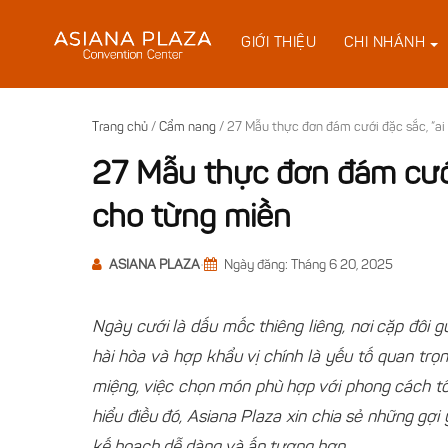
Bỏ
qua
GIỚI THIỆU
CHI NHÁNH
nội
dung
Trang chủ
/
Cẩm nang
/
27 Mẫu thực đơn đám cưới đặc sắc, “ai
27 Mẫu thực đơn đám cưới
cho từng miền
ASIANA PLAZA
•
Ngày đăng: Tháng 6 20, 2025
Ngày cưới là dấu mốc thiêng liêng, nơi cặp đôi gử
hài hòa và hợp khẩu vị chính là yếu tố quan trọn
miệng, việc chọn món phù hợp với phong cách tổ
hiểu điều đó, Asiana Plaza xin chia sẻ những gợi
kế hoạch dễ dàng và ấn tượng hơn.