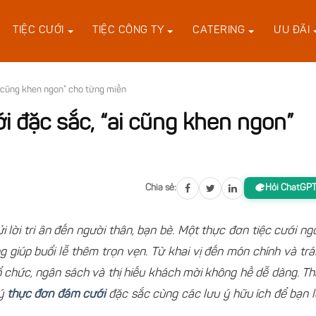
TIỆC CƯỚI
TIỆC CÔNG TY
CATERING
ƯU ĐÃI
 cũng khen ngon” cho từng miền
 đặc sắc, “ai cũng khen ngon”
Chia sẻ:
Hỏi ChatGP
i lời tri ân đến người thân, bạn bè. Một
t
hực đơn tiệc cưới ng
g giúp buổi lễ thêm trọn vẹn. Từ khai vị đến món chính và tr
 chức, ngân sách và thị hiếu khách mời không hề dễ dàng. T
 ý
thực đơn đám cưới
đặc sắc cùng các lưu ý hữu ích để bạn 