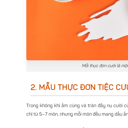
Mỗi thực đơn cưới là mộ
2. MẪU THỰC ĐƠN TIỆC CƯ
Trong không khí ấm cúng và tràn đầy nụ cười c
chỉ từ 5–7 món, nhưng mỗi món đều mang dấu ấn