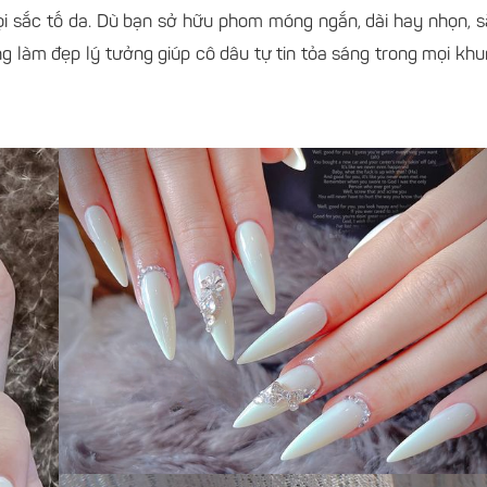
ọi sắc tố da. Dù bạn sở hữu phom móng ngắn, dài hay nhọn, 
g làm đẹp lý tưởng giúp cô dâu tự tin tỏa sáng trong mọi kh