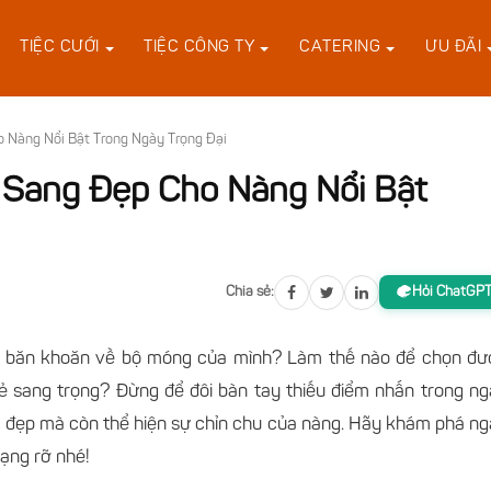
TIỆC CƯỚI
TIỆC CÔNG TY
CATERING
ƯU ĐÃI
 Nàng Nổi Bật Trong Ngày Trọng Đại
 Sang Đẹp Cho Nàng Nổi Bật
Chia sẻ:
Hỏi ChatGP
g băn khoăn về bộ móng của mình? Làm thế nào để chọn đư
vẻ sang trọng? Đừng để đôi bàn tay thiếu điểm nhấn trong n
 đẹp mà còn thể hiện sự chỉn chu của nàng. Hãy khám phá n
ạng rỡ nhé!