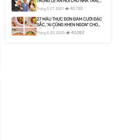
TRONG LỄ ĂN HỎI CHO NHÀ TRAI,
NHÀ GÁI
40.730
Tháng 5 27, 2021
•
27 MẪU THỰC ĐƠN ĐÁM CƯỚI ĐẶC
SẮC, “AI CŨNG KHEN NGON” CHO
TỪNG MIỀN
40.093
Tháng 6 20, 2025
•