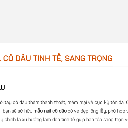
L CÔ DÂU TINH TẾ, SANG TRỌNG
ÂU
ôi tay cô dâu thêm thanh thoát, mềm mại và cực kỳ tôn da. 
a, bạn sẽ sở hữu
mẫu nail cô dâu
có vẻ đẹp lộng lẫy, phù hợp 
y chính là xu hướng làm đẹp tinh tế giúp bạn tỏa sáng trọn 