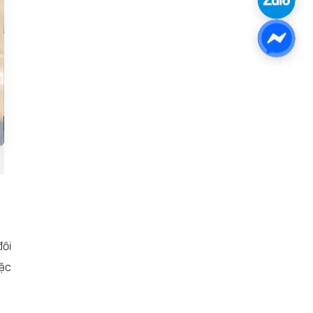
đôi
oặc