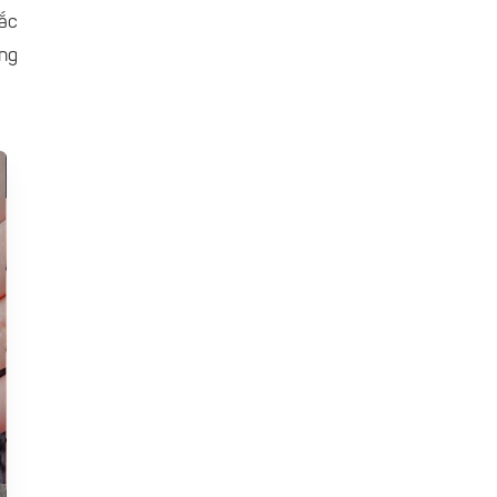
sắc
ung