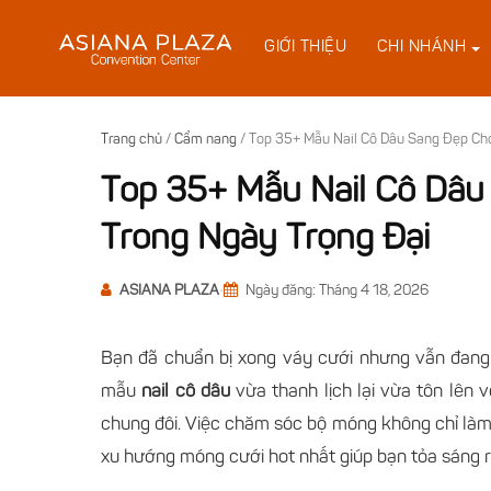
Bỏ
qua
GIỚI THIỆU
CHI NHÁNH
nội
dung
Trang chủ
/
Cẩm nang
/
Top 35+ Mẫu Nail Cô Dâu Sang Đẹp Cho
Top 35+ Mẫu Nail Cô Dâu
Trong Ngày Trọng Đại
ASIANA PLAZA
•
Ngày đăng: Tháng 4 18, 2026
Bạn đã chuẩn bị xong váy cưới nhưng vẫn đan
mẫu
nail cô dâu
vừa thanh lịch lại vừa tôn lên 
chung đôi. Việc chăm sóc bộ móng không chỉ làm
xu hướng móng cưới hot nhất giúp bạn tỏa sáng r