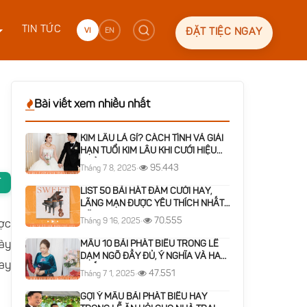
TIN TỨC
VI
EN
ĐẶT TIỆC NGAY
Bài viết xem nhiều nhất
KIM LÂU LÀ GÌ? CÁCH TÍNH VÀ GIẢI
HẠN TUỔI KIM LÂU KHI CƯỚI HIỆU
QUẢ
95.443
Tháng 7 8, 2025
•
T
LIST 50 BÀI HÁT ĐÁM CƯỚI HAY,
LÃNG MẠN ĐƯỢC YÊU THÍCH NHẤT
NĂM 2026
70.555
Tháng 9 16, 2025
•
ợc
gày
MẪU 10 BÀI PHÁT BIỂU TRONG LỄ
DẠM NGÕ ĐẦY ĐỦ, Ý NGHĨA VÀ HAY
gay
NHẤT
47.551
Tháng 7 1, 2025
•
GỢI Ý MẪU BÀI PHÁT BIỂU HAY