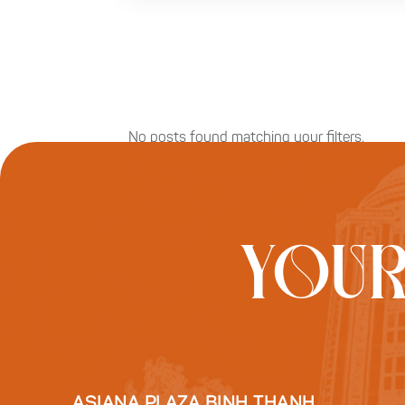
No posts found matching your filters.
YOUR
ASIANA PLAZA BINH THANH